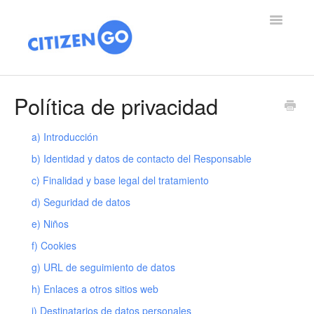
Toggle
Navigatio
🌎 ES
Política de privacidad
🌍 EN
a) Introducción
🇦🇹🇨🇭🇩🇪 DE
b) Identidad y datos de contacto del Responsable
c) Finalidad y base legal del tratamiento
🇧🇪 BE
d) Seguridad de datos
🇳🇱 NL
e) Niños
f) Cookies
🇪🇸 HO
g) URL de seguimiento de datos
🇫🇷 FR
h) Enlaces a otros sitios web
i) Destinatarios de datos personales