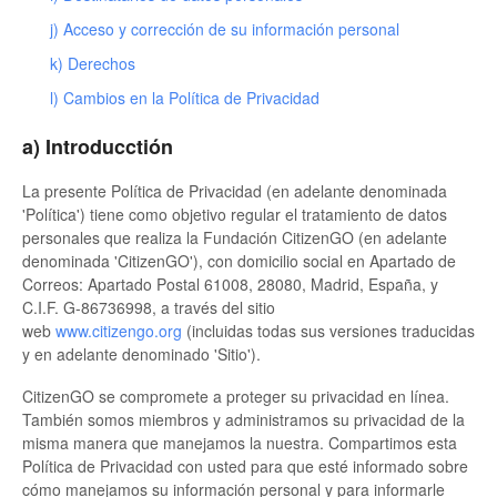
🇮🇹 IT
j) Acceso y corrección de su información personal
🇧🇷 🇵🇹 PT
k) Derechos
l) Cambios en la Política de Privacidad
🇭🇺 HU
a) Introducctión
🇭🇷 HR
La presente Política de Privacidad (en adelante denominada
🇵🇱 PL
'Política') tiene como objetivo regular el tratamiento de datos
personales que realiza la Fundación CitizenGO (en adelante
denominada 'CitizenGO'), con domicilio social en Apartado de
🇸🇰 SK
Correos: Apartado Postal 61008, 28080, Madrid, España, y
C.I.F. G-86736998, a través del sitio
web
www.citizengo.org
(incluidas todas sus versiones traducidas
y en adelante denominado 'Sitio').
CitizenGO se compromete a proteger su privacidad en línea.
También somos miembros y administramos su privacidad de la
misma manera que manejamos la nuestra. Compartimos esta
Política de Privacidad con usted para que esté informado sobre
cómo manejamos su información personal y para informarle