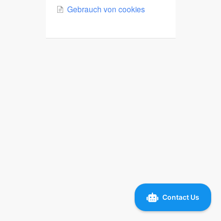
🇮🇹 IT
Gebrauch von cookies
🇧🇷 🇵🇹 PT
🇭🇺 HU
🇭🇷 HR
🇵🇱 PL
🇸🇰 SK