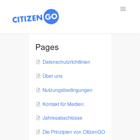
Toggle
Navigatio
🌎 ES
Pages
🌍 EN
Datenschutzrichtlinien
🇦🇹🇨🇭🇩🇪 DE
Über uns
🇧🇪 BE
Nutzungsbedingungen
🇳🇱 NL
Kontakt für Medien:
🇪🇸 HO
Jahresabschlüsse
🇫🇷 FR
Die Prinzipien von CitizenGO