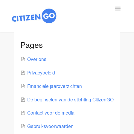
Toggle
Navigatio
🌎 ES
Pages
🌍 EN
Over ons
🇦🇹🇨🇭🇩🇪 DE
Privacybeleid
🇧🇪 BE
Financiële jaaroverzichten
🇳🇱 NL
De beginselen van de stichting CitizenGO
🇪🇸 HO
Contact voor de media
🇫🇷 FR
Gebruiksvoorwaarden