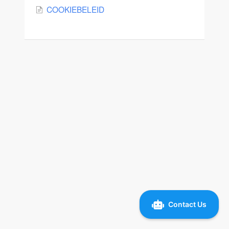
🇮🇹 IT
COOKIEBELEID
🇧🇷 🇵🇹 PT
🇭🇺 HU
🇭🇷 HR
🇵🇱 PL
🇸🇰 SK