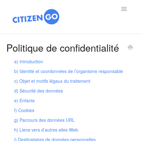
Toggle
Navigatio
🌎 ES
Politique de confidentialité
🌍 EN
a) Introduction
🇦🇹🇨🇭🇩🇪 DE
b) Identité et coordonnées de l’organisme responsable
c) Objet et motifs légaux du traitement
🇧🇪 BE
d) Sécurité des données
🇳🇱 NL
e) Enfants
f) Cookies
🇪🇸 HO
g) Parcours des données URL
🇫🇷 FR
h) Liens vers d’autres sites Web
i) Destinataires de données personnelles