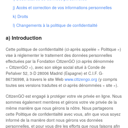
🇮🇹 IT
j) Accès et correction de vos informations personnelles
🇧🇷 🇵🇹 PT
k) Droits
l) Changements à la politique de confidentialité
🇭🇺 HU
a) Introduction
🇭🇷 HR
Cette politique de confidentialité (ci-après appelée « Politique »)
🇵🇱 PL
vise à réglementer le traitement des données personnelles
effectuées par la Fondation CitizenGO (ci-après dénommée
« CitizenGO »), avec son siège social situé à Conde de
🇸🇰 SK
Peñalver 52, 3-D 28006 Madrid (Espagne) et C.I.F. G-
86736998, à travers le site Web
www.citizengo.org
(y compris
toutes ses versions traduites et ci-après dénommées « site »).
CitizenGO est engagé à protéger votre vie privée en ligne. Nous
sommes également membres et gérons votre vie privée de la
même manière que nous gérons la nôtre. Nous partageons
cette Politique de confidentialité avec vous, afin que vous soyez
informé de la manière dont nous gérons vos données
personnelles, et pour vous dire les efforts que nous faisons afin